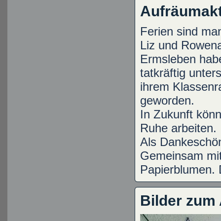
Aufräumakt
Ferien sind ma
Liz und Rowena
Ermsleben habe
tatkräftig unter
ihrem Klassenr
geworden.
In Zukunft könn
Ruhe arbeiten.
Als Dankeschön 
Gemeinsam mit F
Papierblumen. 
Bilder zum