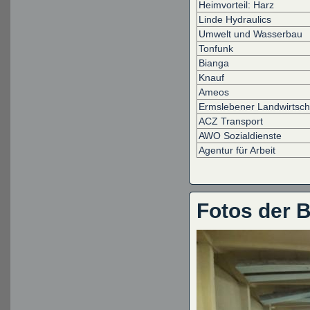
Heimvorteil: Harz
Linde Hydraulics
Umwelt und Wasserbau
Tonfunk
Bianga
Knauf
Ameos
Ermslebener Landwirtsch
ACZ Transport
AWO Sozialdienste
Agentur für Arbeit
Fotos der 