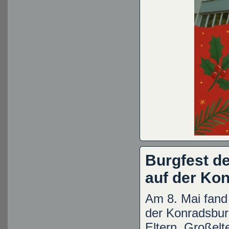
Burgfest d
auf der Ko
Am 8. Mai fand 
der Konradsbur
Eltern, Großel