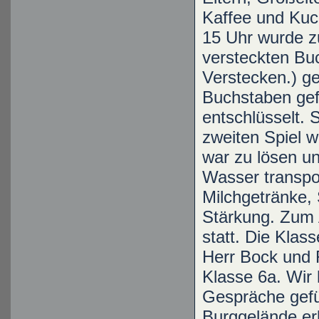
Kaffee und Kuc
15 Uhr wurde zu
versteckten Buc
Verstecken.) ge
Buchstaben gef
entschlüsselt.
zweiten Spiel w
war zu lösen un
Wasser transpor
Milchgetränke, 
Stärkung. Zum 
statt. Die Klas
Herr Bock und 
Klasse 6a. Wir 
Gespräche gefü
Burggelände er