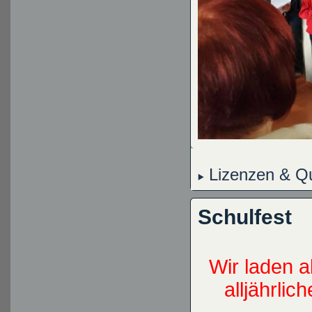
Lizenzen & Qu
Schulfest
Wir laden a
alljährli