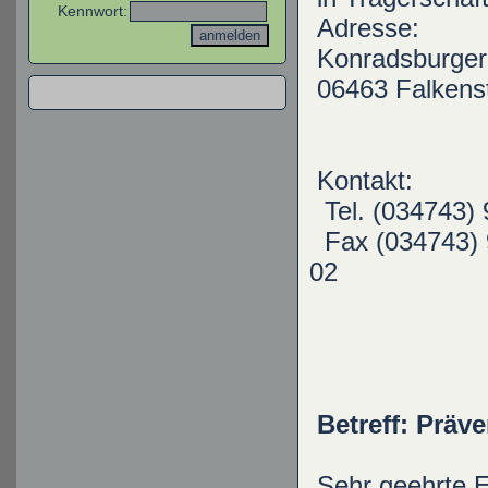
Kennwort:
Adresse:
Konrads
06463 Fa
Kontakt:
Tel. (
Fax (034743) 
Betreff: Präv
Sehr geehrte E