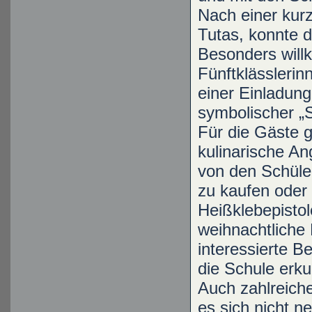
Nach einer kurz
Tutas, konnte d
Besonders wil
Fünftklässlerin
einer Einladung
symbolischer „S
Für die Gäste g
kulinarische A
von den Schüler
zu kaufen oder 
Heißklebepistol
weihnachtliche 
interessierte 
die Schule erk
Auch zahlreich
es sich nicht 